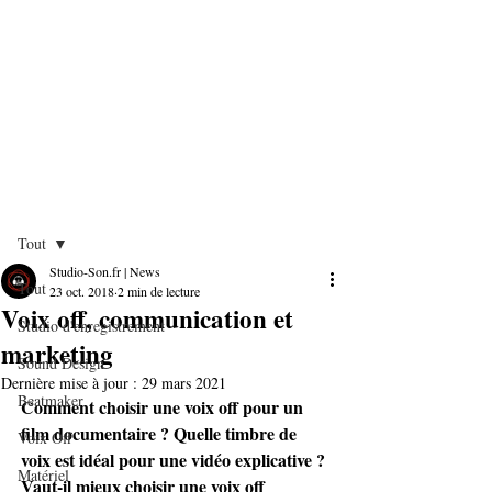
Post
Tout
Studio-Son.fr | News
Tout
23 oct. 2018
2 min de lecture
Voix off, communication et
Studio d'enregistrement
marketing
Sound Design
Dernière mise à jour :
29 mars 2021
Beatmaker
Comment choisir une voix off pour un 
film documentaire ? Quelle timbre de 
Voix Off
voix est idéal pour une vidéo explicative ? 
Matériel
Vaut-il mieux choisir une voix off 