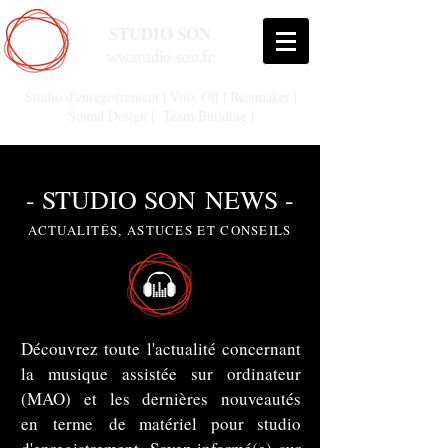
STUDIO SON
ww.studio-son.fr
Studio d'enregistrement | Voix Off | Beatmaker |
Sound Design | Team Building |
- STUDIO
SON
NEWS -
ACTUALITÉS, ASTUCES ET CONSEILS
Découvrez toute l'actualité concernant
la musique assistée sur ordinateur
(MAO) et les dernières nouveautés
en terme de matériel pour studio