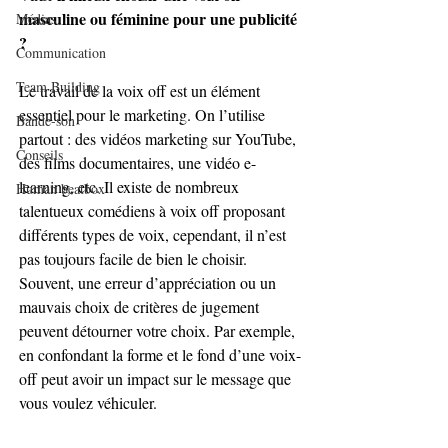
masculine ou féminine pour une publicité 
Médias
?
Communication
Team Building
Le travail de la voix off est un élément 
essentiel pour le marketing. On l’utilise 
Bande-son
partout : des vidéos marketing sur YouTube, 
Conseils
des films documentaires, une vidéo e-
learning, etc. Il existe de nombreux 
Human beatbox
talentueux comédiens à voix off proposant 
différents types de voix, cependant, il n’est 
pas toujours facile de bien le choisir. 
Souvent, une erreur d’appréciation ou un 
mauvais choix de critères de jugement 
peuvent détourner votre choix. Par exemple, 
en confondant la forme et le fond d’une voix-
off peut avoir un impact sur le message que 
vous voulez véhiculer. 