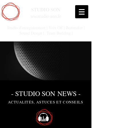
STUDIO SON
ww.studio-son.fr
Studio d'enregistrement | Voix Off | Beatmaker |
Sound Design | Team Building |
- STUDIO
SON
NEWS -
ACTUALITÉS, ASTUCES ET CONSEILS