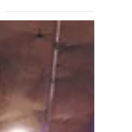
Le Beatmaking consiste à créer boucles, musique
instrumentale, riffs, samples ou loops au service
d'artistes interprètes, musiques de...