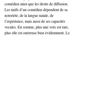
comédien ainsi que les droits de diffusion. 
Les tarifs d’un comédien dépendent de sa 
notoriété, de la langue natale, de 
l’expérience, mais aussi de ses capacités 
vocales. En somme, plus une voix est rare, 
plus elle est onéreuse bien évidemment. Le 
coût de la voix off dépend également de 
l’audience touchée par votre projet. En effet, 
une voix off utilisée pour une vidéo qui 
circulera en interne d'une petite entreprise 
n’aura pas le même coût qu’une publicité Tv 
diffusée sur une chaîne nationale.
Voix Off
Posts récents
Voir tout