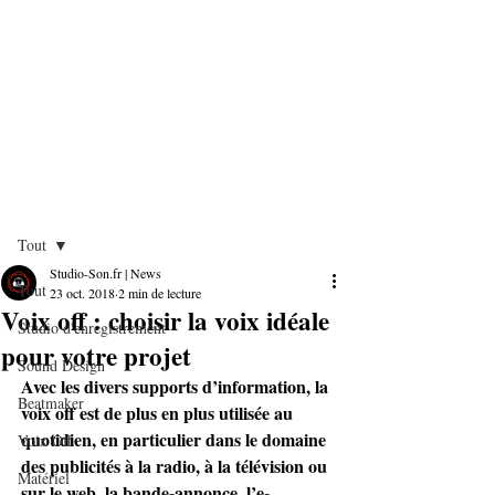
Post
Tout
Studio-Son.fr | News
Tout
23 oct. 2018
2 min de lecture
Voix off : choisir la voix idéale
Studio d'enregistrement
pour votre projet
Sound Design
Avec les divers supports d’information, la 
Beatmaker
voix off est de plus en plus utilisée au 
quotidien, en particulier dans le domaine 
Voix Off
des publicités à la radio, à la télévision ou 
Matériel
sur le web, la bande-annonce, l’e-