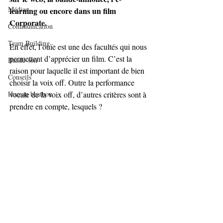
Médias
learning ou encore dans un film 
Corporate. 
Communication
Team Building
En effet, l’ouïe est une des facultés qui nous 
permettent d’apprécier un film. C’est la 
Bande-son
raison pour laquelle il est important de bien 
Conseils
choisir la voix off. Outre la performance 
Human beatbox
vocale de la voix off, d’autres critères sont à 
prendre en compte, lesquels ?