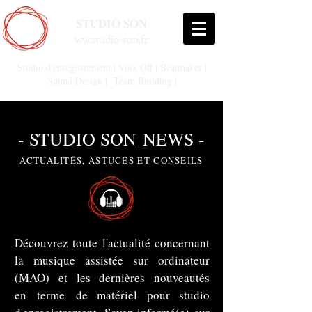
STUDIO SON
ww.studio-son.fr
Studio d'enregistrement | Voix Off | Beatmaker |
Sound Design | Team Building |
- STUDIO
SON
NEWS -
ACTUALITÉS, ASTUCES ET CONSEILS
Découvrez toute l'actualité concernant
la musique assistée sur ordinateur
(MAO) et les dernières nouveautés
en terme de matériel pour studio