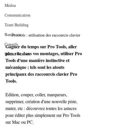
Médias
Communication
Team Building
Bande-son
Protools : utilisation des raccourcis clavier
Conseils
Gagner du temps sur Pro Tools, aller 
plus vite dans vos montages, utiliser Pro 
Human beatbox
Tools d'une manière instinctive et 
mécanique : tels sont les atouts 
principaux des raccourcis clavier Pro 
Tools. 
Edition, couper, coller, marqueurs, 
supprimer, création d'une nouvelle piste, 
muter, etc : découvrez toutes les astuces 
pour éditer plus simplement sur Pro Tools 
sur Mac ou PC.