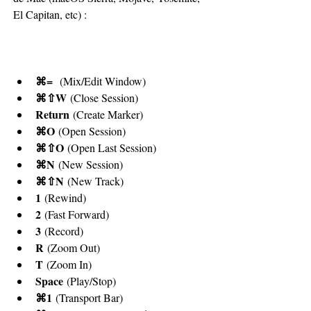
El Capitan, etc) :
⌘=
  (Mix/Edit Window)
⌘⇧W
 (Close Session)
Return
 (Create Marker)
⌘O
 (Open Session)
⌘⇧O
 (Open Last Session)
⌘N
 (New Session)
⌘⇧N
 (New Track)
1
 (Rewind)
2
 (Fast Forward)
3
 (Record)
R
 (Zoom Out)
T
 (Zoom In)
Space
 (Play/Stop)
⌘1
 (Transport Bar)