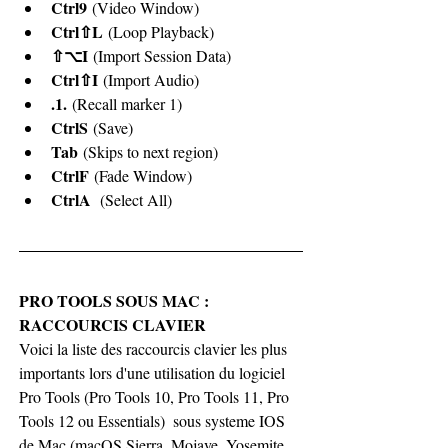
Ctrl9
 (Video Window)
Ctrl⇧L
 (Loop Playback)
⇧⌥I
 (Import Session Data)
Ctrl⇧I
 (Import Audio)
.1.
 (Recall marker 1)
CtrlS
 (Save)
Tab
 (Skips to next region)
CtrlF
 (Fade Window)
CtrlA
  (Select All)
PRO TOOLS SOUS MAC : 
RACCOURCIS CLAVIER
Voici la liste des raccourcis clavier les plus 
importants lors d'une utilisation du logiciel 
Pro Tools (Pro Tools 10, Pro Tools 11, Pro 
Tools 12 ou Essentials)  sous systeme IOS 
de Mac (macOS Sierra, Mojave, Yosemite, 