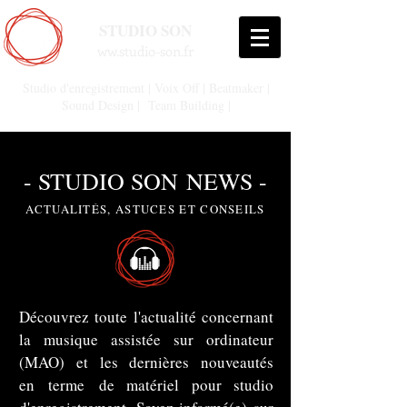
STUDIO SON
ww.studio-son.fr
Studio d'enregistrement | Voix Off | Beatmaker |
Sound Design | Team Building |
- STUDIO
SON
NEWS -
ACTUALITÉS, ASTUCES ET CONSEILS
Découvrez toute l'actualité concernant
la musique assistée sur ordinateur
(MAO) et les dernières nouveautés
en terme de matériel pour studio