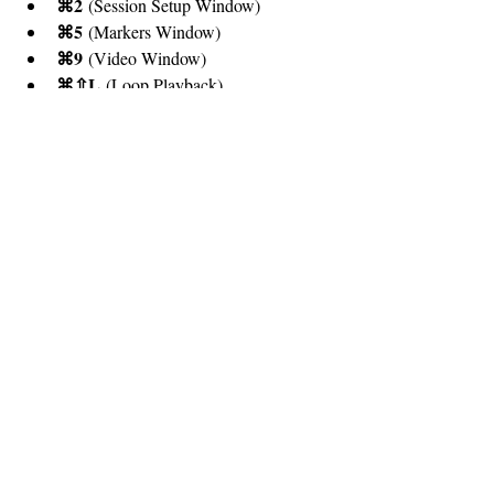
⌘2
 (Session Setup Window)
⌘5
 (Markers Window)
⌘9
 (Video Window)
⌘⇧L
 (Loop Playback)
⇧⌥I
 (Import Session Data)
⌘⇧I
 (Import Audio)
.1.
 (Recall marker 1)
⌘S
 (Save)
Tab
 (Skips to next region)
⌘F
 (Fade Window)
⌘A
  (Select All)
Studio d'enregistrement
Matériel
Conseils