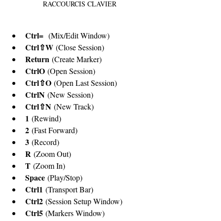
RACCOURCIS CLAVIER
Ctrl=
  (Mix/Edit Window)
Ctrl⇧W
 (Close Session)
Return
 (Create Marker)
CtrlO
 (Open Session)
Ctrl⇧O
 (Open Last Session)
CtrlN
 (New Session)
Ctrl⇧N
 (New Track)
1
 (Rewind)
2
 (Fast Forward)
3
 (Record)
R
 (Zoom Out)
T
 (Zoom In)
Space
 (Play/Stop)
Ctrl1
 (Transport Bar)
Ctrl2
 (Session Setup Window)
Ctrl5
 (Markers Window)