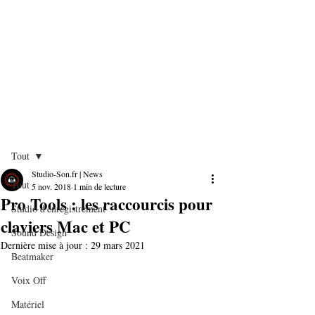
Post
Tout
Studio-Son.fr | News
Tout
5 nov. 2018
1 min de lecture
Pro Tools : les raccourcis pour
Studio d'enregistrement
claviers Mac et PC
Sound Design
Dernière mise à jour :
29 mars 2021
Beatmaker
Voix Off
Matériel