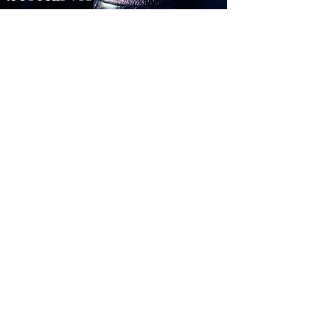
QUESTIONS
Prix, tarif et devis pour une journée en
studio d'enregistrement...
Liste des studios d'enregistrement pas chers sur
Paris, Toulouse, etc.
Trouver une VOIX OFF pour vidéo, publicité sur
Paris, Toulouse, etc .
Contacter un studio de Sound Design sur
Toulouse, Paris & France entière.
Contacter un beatmaker, compositeur ou un
auteur
Trouver une activité musicale pour séminaires
d'entreprises sur Toulouse & Paris
Devis pour activités musicales chant et studio de
Teambuilding & cohésion d'équipes