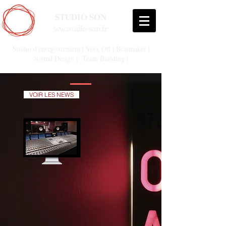
STUDIO SON
ww.studio-son.fr
Studio d'enregistrement | Voix Off | Beatmaker |
Sound Design | Team Building |
VOIR LES NEWS